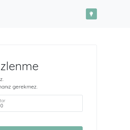
 İzlenme
z.
şmanız gerekmez.
tar