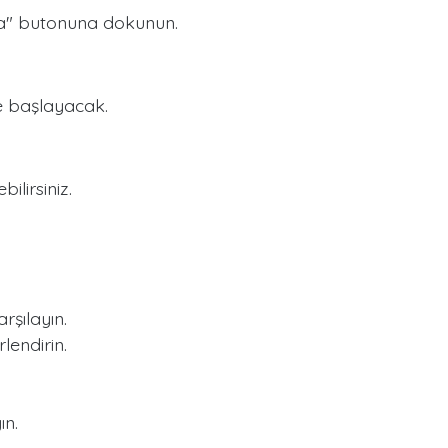
şla" butonuna dokunun.
ye başlayacak.
ilirsiniz.
rşılayın.
lendirin.
ın.