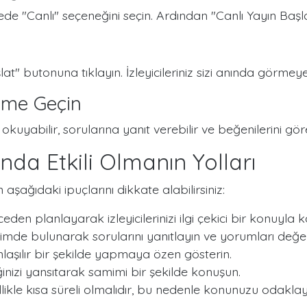
ede "Canlı" seçeneğini seçin. Ardından "Canlı Yayın Ba
şlat" butonuna tıklayın. İzleyicileriniz sizi anında görme
eşime Geçin
 okuyabilir, sorularına yanıt verebilir ve beğenilerini göreb
nda Etkili Olmanın Yolları
 aşağıdaki ipuçlarını dikkate alabilirsiniz:
eden planlayarak izleyicilerinizi ilgi çekici bir konuyla ka
leşimde bulunarak sorularını yanıtlayın ve yorumları değer
aşılır bir şekilde yapmaya özen gösterin.
ğinizi yansıtarak samimi bir şekilde konuşun.
likle kısa süreli olmalıdır, bu nedenle konunuzu odaklay